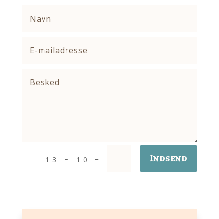
Indsend
=
13 + 10