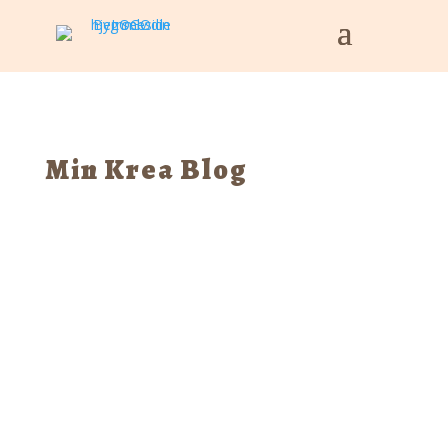
Min Krea Blog
Tina
Jeg er i en svær periode af mit liv. For 6
måneder siden besluttede jeg at jeg...