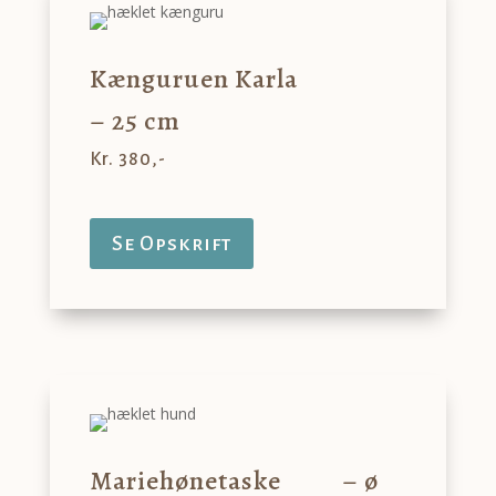
Kænguruen Karla
– 25 cm
Kr. 380,-
Se Opskrift
Mariehønetaske – ø