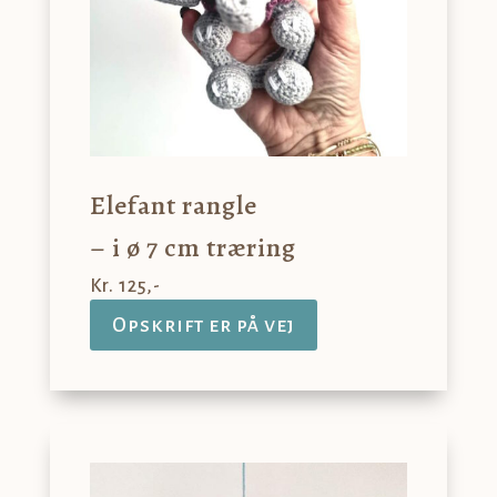
Elefant rangle
– i ø 7 cm træring
Kr. 125,-
Opskrift er på vej