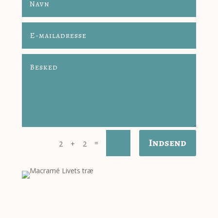
Indsend
=
2 + 2