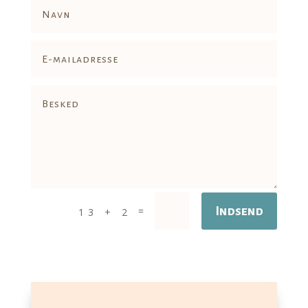
=
Indsend
13 + 2