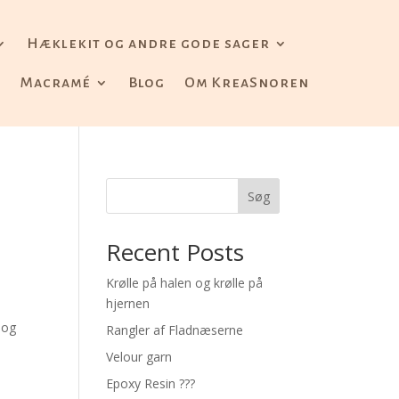
Hæklekit og andre gode sager
Macramé
Blog
Om KreaSnoren
Søg
Recent Posts
Krølle på halen og krølle på
hjernen
 og
Rangler af Fladnæserne
Velour garn
Epoxy Resin ???